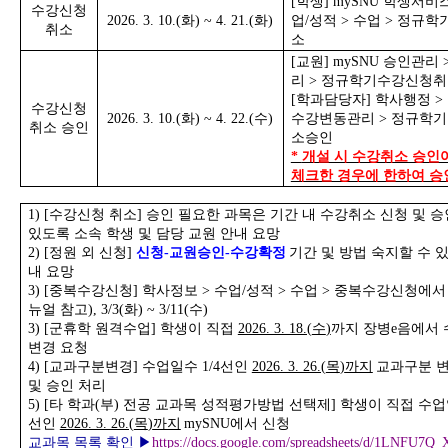
[
학생
] mySNU
학생서비
수강신청
2026. 3. 10.(
화
) ~ 4. 21.(
화
)
업
/
성적
>
수업
>
정규학
취소
소
[
교원
] mySNU
승인관리
리
>
정규학기수강신청취
[
학과담당자
]
학사행정
>
수강신청
2026. 3. 10.(
화
) ~ 4. 22.(
수
)
수강변동관리
>
정규학기
취소 승인
소승인
*
개설 시 수강취소 승인
체크한 경우에 한하여 승
1) [
수강신청 취소
]
승인 필요한 과목은 기간 내 수강취소 신청 및 승
있도록 소속 학생 및 담당 교원 안내 요망
2) [
정원 외 신청
]
신청
-
교원승인
-
수강확정
기간 및 방법 숙지할 수 
내 요망
3) [
중복수강신청
]
학사정보
>
수업
/
성적
>
수업
>
중복수강신청에서
뉴얼 참고
), 3/3(
화
) ~ 3/11(
수
)
3) [
군휴학 원격수업
]
학생이 직접
2026. 3. 18.(
수
)
까지 장병
e
음에서 
변경 요청
4) [
교과구분변경
]
수업일수
1/4
선인
2026. 3. 26.(
목
)
까지
교과구분 변
및 승인 처리
5) [
타 학과
(
부
)
전공 교과목 성적평가방법 선택제
]
학생이 직접 수
선인
2026. 3. 26.(
목
)
까지
mySNU
에서 신청
교과목 목록 확인
▶
https://docs.google.com/spreadsheets/d/1LNFU7Q