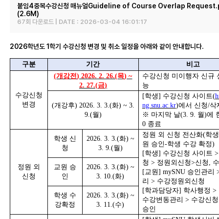
붙임4중복수강신청 매뉴얼Guideline of Course Overlap Request.
(2.6M)
67회 다운로드 | DATE : 2026-03-04 16:01:17
2026학년도 1학기 수강신청 변경 및 취소 일정을 아래와 같이 안내합니다.
구분
기간
비고
(
개강전
) 2026. 2. 26.(
목
) ~
수강신청 미이행자 신규 
2. 27.(
금
)
능
수강신청
[
학생
]
수강신청 사이트
(
h
변경
(
개강후
) 2026. 3. 3.(
화
) ~ 3.
ng.snu.ac.kr
)
에서 신청
/
삭
9.(
월
)
※
마지막 날
(3. 9.
월
)
에 
0
종료
정원 외 신청 전산화
(
학생
학생 신
2026. 3. 3.(
화
) ~
원 승인
-
학생 수강 확정
)
청
3. 9.(
월
)
[
학생
]
수강신청 사이트
청
>
정원외신청
>
신청
,
정원 외
교원 승
2026. 3. 3.(
화
) ~
[
교원
] mySNU
승인관리
신청
인
3. 10.(
화
)
리
>
수강정원외신청
[
학과담당자
]
학사행정
>
학생 수
2026. 3. 3.(
화
) ~
수강변동관리
>
수강신청
강확정
3. 11.(
수
)
승인