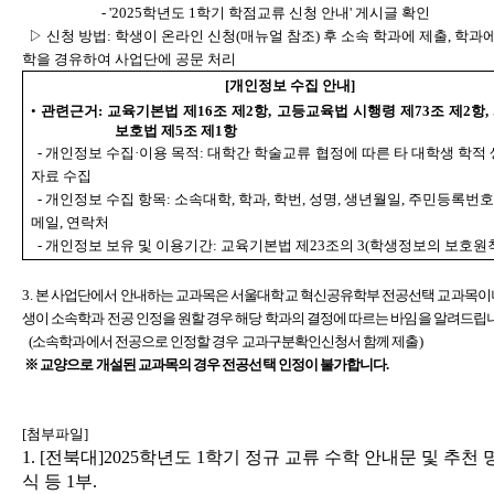
- '2025학년도 1학기 학점교류 신청 안내' 게시글 확인
▷ 신청 방법: 학생이 온라인 신청(매뉴얼 참조) 후 소속 학과에 제출,
학과에
학을 경유하여 사업단에 공문 처리
[개인정보 수집 안내]
•
관련근거: 교육기본법 제16조 제2항, 고등교육법 시행령 제73조 제2항
보호법 제5조 제1항
- 개인정보 수집·이용 목적: 대학간 학술교류 협정에 따른 타 대학생 학적
자료 수집
- 개인정보 수집 항목: 소속대학, 학과, 학번, 성명, 생년월일, 주민등록번호,
메일, 연락처
- 개인정보 보유 및 이용기간: 교육기본법 제23조의 3(학생정보의 보호원칙
3.
본 사업단에서 안내하는 교과목은 서울대학교 혁신공유학부 전공선택 교과목이나
생이
소속학과 전공 인정을 원할 경우 해당 학과의 결정에 따르는 바임을 알려드립
(소속학과에서 전공으로 인정할 경우 교과구분확인신청서 함께 제출)
※ 교양으로 개설된 교과목의 경우 전공선택 인정이 불가합니다.
[첨부파일]
1. [전북
대]2025학년도 1학기 정규 교류 수학 안내문 및 추천 
식 등
1부.